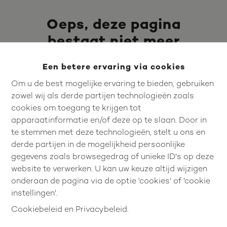
Oeps, deze pagina
bestaat niet meer
Een betere ervaring via cookies
Om u de best mogelijke ervaring te bieden, gebruiken
zowel wij als derde partijen technologieën zoals
cookies om toegang te krijgen tot
apparaatinformatie en/of deze op te slaan. Door in
te stemmen met deze technologieën, stelt u ons en
derde partijen in de mogelijkheid persoonlijke
gegevens zoals browsegedrag of unieke ID's op deze
website te verwerken. U kan uw keuze altijd wijzigen
onderaan de pagina via de optie 'cookies' of 'cookie
instellingen'.
Empresa Consult
Cookiebeleid
en
Privacybeleid
.
Prins Albertlaan 12
3800 Sint-Truiden