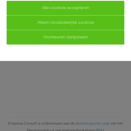
Alle cookies accepteren
011 / 31 25 25
Gratis schatting
Alleen noodzakelijke cookies
info@empresaconsult.be
Voorkeuren aanpassen
011 / 31 25 25
Empresa Consult is onderworpen aan de
deontologische code
van het
Beroepsinstituut van Vastgoedmakelaars (
BIV
).