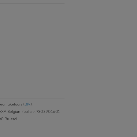
oedmakelaars (
BIV
).
AXA Belgium (polisnr. 730.390.160).
00 Brussel.