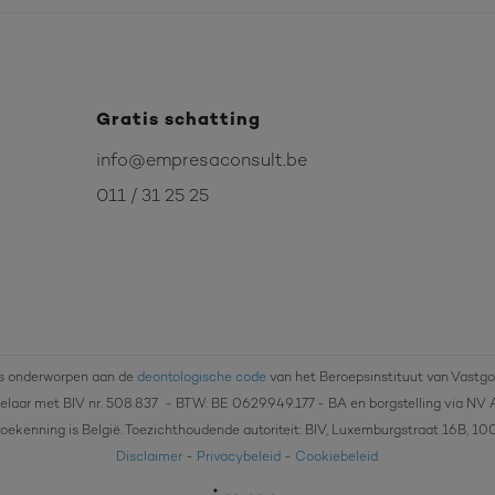
Gratis schatting
info@empresaconsult.be
011 / 31 25 25
s onderworpen aan de
deontologische code
van het Beroepsinstituut van Vastg
laar met BIV nr. 508.837
- BTW: BE 0629.949.177 - BA en borgstelling via NV 
oekenning is België. Toezichthoudende autoriteit: BIV, Luxemburgstraat 16B, 10
Disclaimer
-
Privacybeleid
-
Cookiebeleid