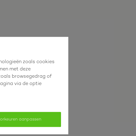
hnologieën zoals cookies
mmen met deze
s zoals browsegedrag of
pagina via de optie
orkeuren aanpassen