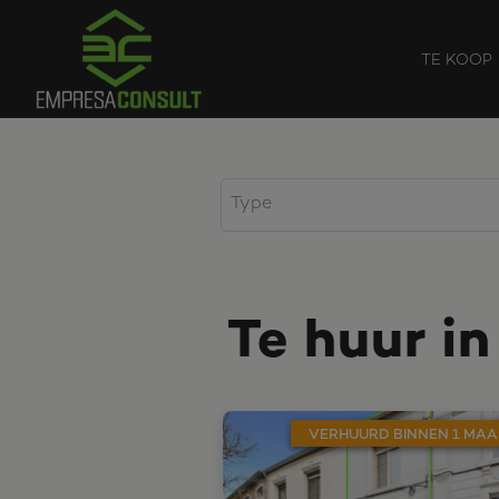
TE KOOP
Te huur i
VERHUURD BINNEN 1 MAA