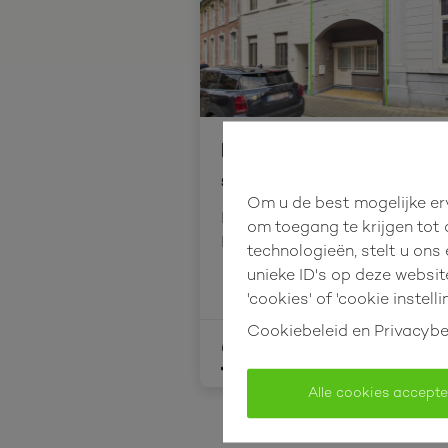
Instapklare woning met
slpk in het centrum!
Om u de best mogelijke erv
Hasseltsestraat 29, 3540 Her
om toegang te krijgen tot
De-Stad
technologieën, stelt u ons
unieke ID's op deze websit
'cookies' of 'cookie instelli
Cookiebeleid
en
Privacybe
1
1
100 m²
Alle cookies accept