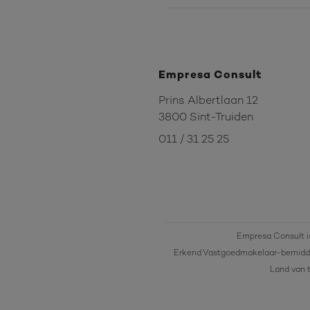
Empresa Consult
Prins Albertlaan 12
3800 Sint-Truiden
011 / 31 25 25
Empresa Consult i
Erkend Vastgoedmakelaar-bemidde
Land van t