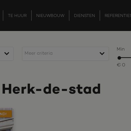
TE HUUR
NIEUWBOUW
DIENSTEN
REFERENTIE
Min
€ 0
n Herk-de-stad
ND!