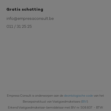
Gratis schatting
info@empresaconsult.be
011 / 31 25 25
Empresa Consult is onderworpen aan de
deontologische code
van het
Beroepsinstituut van Vastgoedmakelaars (
BIV
).
Erkend Vastgoedmakelaar-bemiddelaar met BIV nr. 508.837
- BTW: