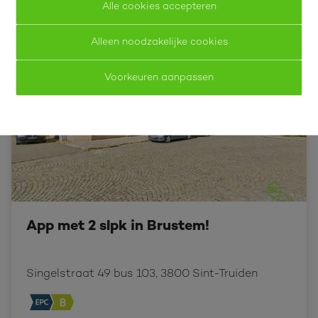
Alle cookies accepteren
VERHUURD BINNEN 1 WEEK!
Alleen noodzakelijke cookies
Voorkeuren aanpassen
App met 2 slpk in Brustem!
Singelstraat 49 bus 103, 3800 Sint-Truiden