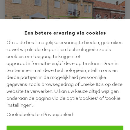
Een betere ervaring via cookies
Om u de best mogelijke ervaring te bieden, gebruiken
zowel wij als derde partijen technologieën zoals
cookies om toegang te krijgen tot
apparaatinformatie en/of deze op te slaan. Door in
App met 2 slpk in Brustem!
te stemmen met deze technologieën, stelt u ons en
derde partijen in de mogelijkheid persoonlijke
gegevens zoals browsegedrag of unieke ID's op deze
Singelstraat 49 bus 003, 3800 Sint-Truiden
website te verwerken. U kan uw keuze altijd wijzigen
onderaan de pagina via de optie 'cookies' of 'cookie
instellingen'.
Cookiebeleid
en
Privacybeleid
.
2
1
77.52 m²