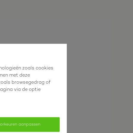
hnologieën zoals cookies
mmen met deze
s zoals browsegedrag of
pagina via de optie
orkeuren aanpassen