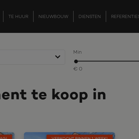
TE HUUR
NIEUWBOUW
DIENSTEN
REFERENTIE
Min
€ 0
nt te koop in