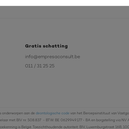
Gratis schatting
info@empresaconsult.be
011 / 31 25 25
s onderworpen aan de
deontologische code
van het Beroepsinstituut van Vastg
laar met BIV nr. 508.837
- BTW: BE 0629.949.177 - BA en borgstelling via NV 
oekenning is België. Toezichthoudende autoriteit: BIV, Luxemburgstraat 16B, 10