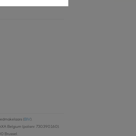
oedmakelaars (
BIV
).
AXA Belgium (polisnr. 730.390.160).
00 Brussel.