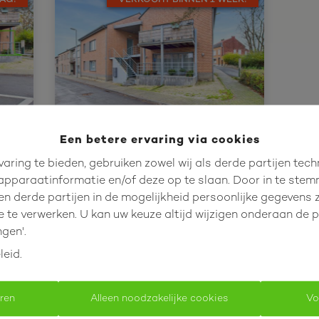
AG!
VERKOCHT BINNEN 1 WEEK!
Een betere ervaring via cookies
nt
Duplexapp met 3 slpk en 2
aring te bieden, gebruiken zowel wij als derde partijen tec
badk in het centrum!
 apparaatinformatie en/of deze op te slaan. Door in te ste
Kattestraat 23 bus 11, 3400 
 en derde partijen in de mogelijkheid persoonlijke gegeven
Landen
e te verwerken. U kan uw keuze altijd wijzigen onderaan de 
ngen'.
leid
.
3
2
134.49 m²
eren
Alleen noodzakelijke cookies
Vo