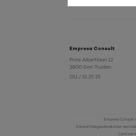
Empresa Consult
Prins Albertlaan 12
3800 Sint-Truiden
011 / 31 25 25
Empresa Consult i
Erkend Vastgoedmakelaar-bemidde
Land van t