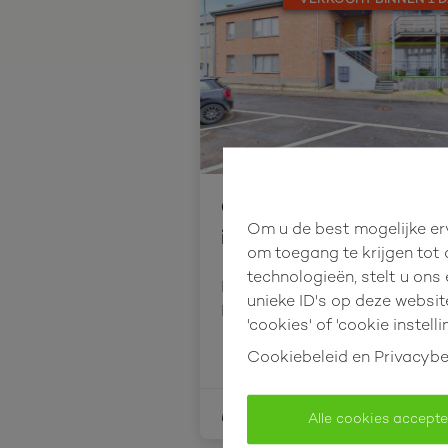
VERKOCHT BINNEN 1 D
Gelijkvloersapparteme
Om u de best mogelijke erv
in het centrum!
om toegang te krijgen tot
technologieën, stelt u ons
Kattestraat 23 bus 2, 3400 
unieke ID's op deze websit
Landen
'cookies' of 'cookie instelli
Cookiebeleid
en
Privacybe
1
1
50 m²
Alle cookies accept