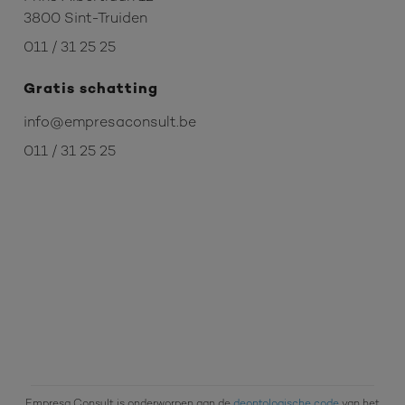
3800 Sint-Truiden
011 / 31 25 25
Gratis schatting
info@empresaconsult.be
011 / 31 25 25
Empresa Consult is onderworpen aan de
deontologische code
van het