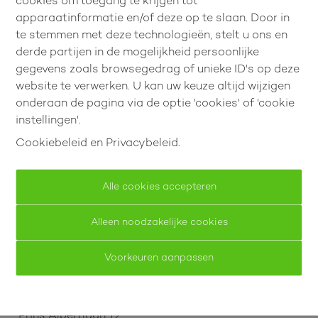
cookies om toegang te krijgen tot
Energiezuinig app in het centrum met
apparaatinformatie en/of deze op te slaan. Door in
3slpk, 2 badk en staanplaats!
te stemmen met deze technologieën, stelt u ons en
derde partijen in de mogelijkheid persoonlijke
Graethemstraat 18 bus 202, 3840 Tongeren-
gegevens zoals browsegedrag of unieke ID's op deze
Borgloon
website te verwerken. U kan uw keuze altijd wijzigen
onderaan de pagina via de optie 'cookies' of 'cookie
instellingen'.
Cookiebeleid
en
Privacybeleid
.
3
2
121.85 m²
Alle cookies accepteren
Alleen noodzakelijke cookies
Voorkeuren aanpassen
Empresa Consult
Prins Albertlaan 12