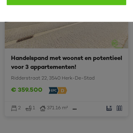
Handelspand met woonst en potentieel
voor 3 appartementen!
Ridderstraat 22, 3540 Herk-De-Stad
€ 359.500
2
1
371.16 m²