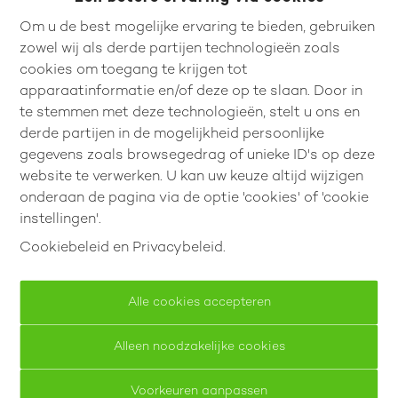
Om u de best mogelijke ervaring te bieden, gebruiken
zowel wij als derde partijen technologieën zoals
cookies om toegang te krijgen tot
apparaatinformatie en/of deze op te slaan. Door in
Commerciële ruimte op een
te stemmen met deze technologieën, stelt u ons en
strategische ligging
derde partijen in de mogelijkheid persoonlijke
gegevens zoals browsegedrag of unieke ID's op deze
Steenweg 67, 3540 Herk-De-Stad
website te verwerken. U kan uw keuze altijd wijzigen
onderaan de pagina via de optie 'cookies' of 'cookie
instellingen'.
92.65 m²
92.65 m²
Cookiebeleid
en
Privacybeleid
.
Alle cookies accepteren
Alleen noodzakelijke cookies
Voorkeuren aanpassen