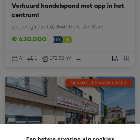
Verhuurd handelspand met app in het
centrum!
Zoutbrugstraat 8, 3540 Herk-De-Stad
€ 430.000
4
1
172.52 m²
VERKOCHT BINNEN 1 WEEK!
Een betere ervaring via cookies