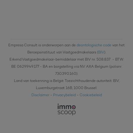
Empresa Consult is onderworpen aan de
deontologische code
van het
Beroepsinstituut van Vastgoedmakelaars (
BIV
).
Erkend Vastgoedmakelaar-bemiddelaar met BIV nr. 508.837
- BTW:
BE 0629.949.177 - BA en borgstelling via NV AXA Belgium (polisnr.
730.390.160).
Land van toekenning is België. Toezichthoudende autoriteit: BIV,
Luxemburgstraat 16B, 1000 Brussel.
Disclaimer
-
Privacybeleid
-
Cookiebeleid