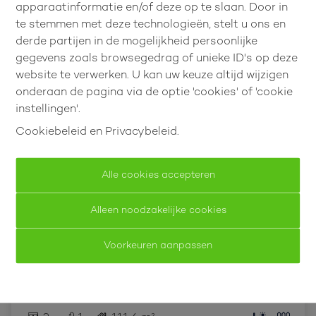
apparaatinformatie en/of deze op te slaan. Door in
VIRTUEEL BEZOEK
te stemmen met deze technologieën, stelt u ons en
derde partijen in de mogelijkheid persoonlijke
gegevens zoals browsegedrag of unieke ID's op deze
website te verwerken. U kan uw keuze altijd wijzigen
onderaan de pagina via de optie 'cookies' of 'cookie
instellingen'.
Cookiebeleid
en
Privacybeleid
.
Alle cookies accepteren
Gelijkvloerse woning in het centrum
Alleen noodzakelijke cookies
met 2 slpk en ruime tuinberging!
Voorkeuren aanpassen
Lindestraat 44, 3850 Nieuwerkerken