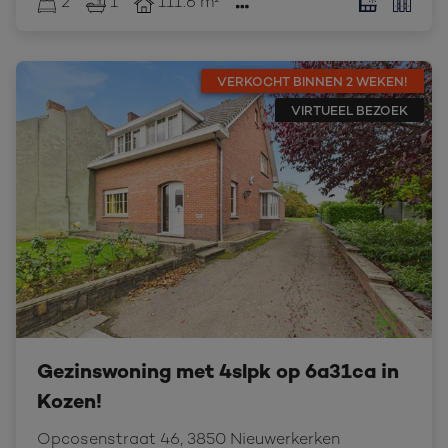
2
1
111.6 m²
VERKOCHT BINNEN 2 WEKEN!
VIRTUEEL BEZOEK
Gezinswoning met 4slpk op 6a31ca in
Kozen!
Opcosenstraat 46, 3850 Nieuwerkerken