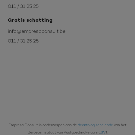
011 / 31 25 25
Gratis schatting
info@empresaconsult.be
011 / 31 25 25
Empresa Consult is onderworpen aan de
deontologische code
van het
Beroepsinstituut van Vastgoedmakelaars (
BIV
).