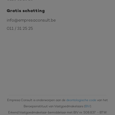
Gratis schatting
info@empresaconsult.be
011 / 31 25 25
Empresa Consult is onderworpen aan de
deontologische code
van het
Beroepsinstituut van Vastgoedmakelaars (
BIV
).
Erkend Vastgoedmakelaar-bemiddelaar met BIV nr. 508.837
- BTW: