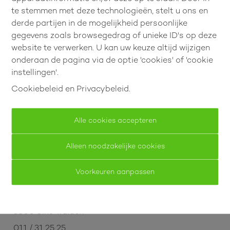
voor paardenliefhebbers
te stemmen met deze technologieën, stelt u ons en
derde partijen in de mogelijkheid persoonlijke
Hertenstraat 17, 3830 Wellen
gegevens zoals browsegedrag of unieke ID's op deze
€ 1.100.000
website te verwerken. U kan uw keuze altijd wijzigen
onderaan de pagina via de optie 'cookies' of 'cookie
instellingen'.
5
1
358.34 m²
Cookiebeleid
en
Privacybeleid
.
Alle cookies accepteren
Alleen noodzakelijke cookies
Voorkeuren aanpassen
Empresa Consult
Prins Albertlaan 12
3800 Sint-Truiden
011 / 31 25 25